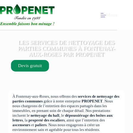
Menu
LES SERVICES DE NETTOYAGE DES
PARTIES COMMUNES À FONTENAY-
AUX-ROSES PAR PROPENET
Devis gratuit
À Fontenay-aux-Roses, nous offrons des
services de nettoyage des
parties communes
grâce à notre entreprise
PROPENET
. Nous
nous chargeons de l’entretien des espaces partagés dans les
immeubles, en prenant soin de chaque détail. Nos prestations
incluent le
nettoyage du hall
, le
dépoussiérage des boîtes aux
lettres
, la
propreté des escaliers
, ainsi que l’entretien des
ascenseurs
et
paliers
. Nous nous engageons à créer un
environnement sain et agréable pour tous les résidents.